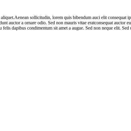
aliquet.Aenean sollicitudin, lorem quis bibendum auci elit consequat ipsu
nt auctor a ornare odio. Sed non mauris vitae eratconsequat auctor eu in
u felis dapibus condimentum sit amet a augue. Sed non neque elit. Sed u